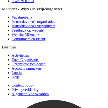
0346 29 07 10
MOmenz - Wijzer in Vrijwillige inzet
Vacaturebank
Instructievideo's organisaties
Instructievideo's vrijwilligers
Feedback op website
Website MOmenz
Compliment en klacht
Doe mee
Activiteiten
Zoek Organisaties
Organisatie toevoegen
Account aanmaken
Log in
Help
Content policy
Privacyverklaring
Algemene Voorwaarden