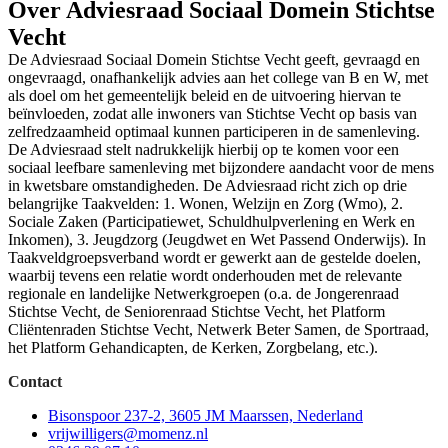
Over Adviesraad Sociaal Domein Stichtse
Vecht
De Adviesraad Sociaal Domein Stichtse Vecht geeft, gevraagd en
ongevraagd, onafhankelijk advies aan het college van B en W, met
als doel om het gemeentelijk beleid en de uitvoering hiervan te
beïnvloeden, zodat alle inwoners van Stichtse Vecht op basis van
zelfredzaamheid optimaal kunnen participeren in de samenleving.
De Adviesraad stelt nadrukkelijk hierbij op te komen voor een
sociaal leefbare samenleving met bijzondere aandacht voor de mens
in kwetsbare omstandigheden. De Adviesraad richt zich op drie
belangrijke Taakvelden: 1. Wonen, Welzijn en Zorg (Wmo), 2.
Sociale Zaken (Participatiewet, Schuldhulpverlening en Werk en
Inkomen), 3. Jeugdzorg (Jeugdwet en Wet Passend Onderwijs). In
Taakveldgroepsverband wordt er gewerkt aan de gestelde doelen,
waarbij tevens een relatie wordt onderhouden met de relevante
regionale en landelijke Netwerkgroepen (o.a. de Jongerenraad
Stichtse Vecht, de Seniorenraad Stichtse Vecht, het Platform
Cliëntenraden Stichtse Vecht, Netwerk Beter Samen, de Sportraad,
het Platform Gehandicapten, de Kerken, Zorgbelang, etc.).
Contact
Bisonspoor 237-2, 3605 JM Maarssen, Nederland
vrijwilligers@momenz.nl