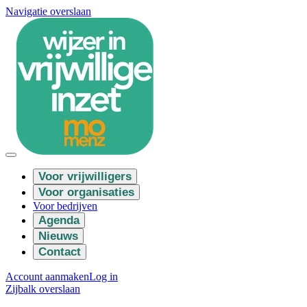
Navigatie overslaan
Voor vrijwilligers
Voor organisaties
Voor bedrijven
Agenda
Nieuws
Contact
Account aanmaken
Log in
Zijbalk overslaan