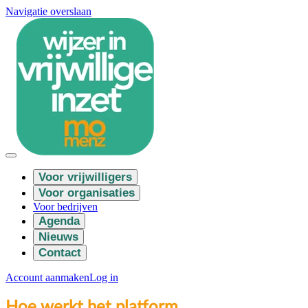
Navigatie overslaan
Voor vrijwilligers
Voor organisaties
Voor bedrijven
Agenda
Nieuws
Contact
Account aanmaken
Log in
Hoe werkt het platform