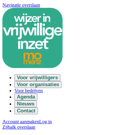
Navigatie overslaan
Voor vrijwilligers
Voor organisaties
Voor bedrijven
Agenda
Nieuws
Contact
Account aanmaken
Log in
Zijbalk overslaan