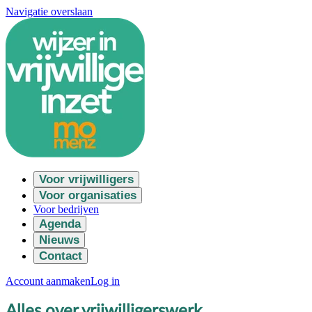
Navigatie overslaan
Voor vrijwilligers
Voor organisaties
Voor bedrijven
Agenda
Nieuws
Contact
Account aanmaken
Log in
Alles over vrijwilligerswerk