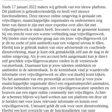
Sinds 17 januari 2022 maken wij gebruik van een nieuw platform.
Dit platform is gebruiksvriendelijk en heeft veel nieuwe
functionaliteiten. Deze nieuwe online omgeving is gemaakt om
vrijwilligers, maatschappelijke organisaties en ondernemers nog
beter van dienst te zijn met onze expertise over alles dat met
vrijwilligerswerk te maken heeft. Inwoners van de gemeente kunnen
bij ons terecht voor een warme verbinding naar vrijwilligerswerk.
Wij bieden onze expertise graag aan om jouw vrijwilligerswerk (of
je dit nu zoekt of juist aanbiedt) naar een volgend niveau te tillen.
Hierbij kun je gebruik maken van onze adviserende en coachende
dienstverlening, maar je kunt ook gemakkelijk zelf aan de slag in de
online omgeving. Als je een account hebt aangemaakt kun je direct
zelf geschikte vrijwilligersvacatures vinden in de vernieuwde
vacaturebank. Daarnaast kun je jouw talenten ontdekken en
aanbieden in de talentenbank. In de kennisbank vind je waardevolle
informatie over vrijwilligerswerk en alles wat daarbij komt kijken.
Na het aanmaken van een persoonlijk account kun je voor jouw
maatschappelijke organisatie direct een organisatieprofiel aanmaken,
diverse beheerders toevoegen, een vrijwilligersvacature opstellen en
bouwen aan een eigen online community met vrijwilligers. Achter
de schermen blijven wij hard werken aan ons platform om deze uit
te breiden met voor jouw relevante informatie en kennis over
vrijwilligerswerk. Uiteraard geldt dit ook voor onze dienstverlening.
Hierbij een kort overzicht van de functionaliteiten van onze