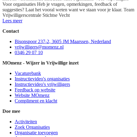
Voor organisaties Heb je vragen, opmerkingen, feedback of
suggesties? Laat het vooral weten want we staan voor je klaar. Team
Vrijwilligerscentrale Stichtse Vecht
Lees meer
Contact
Bisonspoor 237-2, 3605 JM Maarssen, Nederland
vrijwilligers@momenz.nl
0346 29 07 10
MOmenz - Wijzer in Vrijwillige inzet
Vacaturebank
Instructievideo's organisaties
Instructievideo's vrijwilligers
Feedback op website
Website MOmenz
Compliment en klacht
Doe mee
Activiteiten
Zoek Organisaties
Organisatie toevoegen