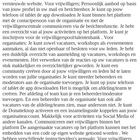
vernieuwde website. Voor vrijwilligers; Persoonlijk aanbod op basis
van jouw profiel in uw mail en berichtenbox Je kunt op jouw
telefoon of tablet de app downloaden Je kunt binnen het platform
met de contactpersoon van de organisatie en met de
vrijwilligerscentrale communiceren via de berichtenfunctie. Je hebt
een overzicht van al jouw activiteiten op het platform. Je kunt je
inschrijven voor de vrijwilligerspool/talentenbank . Voor
organisaties: Je kunt zowel vacatures, workshops als evenementen
aanmaken, al dan niet openbaar of besloten voor uw leden. Je hebt
een duidelijk overzicht van aanmelding op vacatures, workshops en
evenementen. Het verwerken van de reacties op uw vacatures is een
stuk makkelijker en overzichtelijker geworden. Je kunt een
community creëren door al jouw vrijwilligers en leden lid te laten
worden van jullie organisaties Je kunt meerder beheerders en
moderators aan de organisatie toevoegen. Je kunt op jouw telefoon
of tablet de app downloaden Het is mogelijk om afdeling/teams te
creëren. Per afdeling of team kun je een beheerder/moderator
toevoegen. En een beheerder van de organisatie kan ook alle
vacatures van de afdeling/teams zien, maar andersom niet. Je kunt
de Donatieknop activeren en een inzamelingssite koppelen aan jouw
organisatieaccount. Makkelijk voor activiteiten via Social Media of
andere kanalen. Communiceren met vrijwilligers binnen het
platform De aangemaakte vacatures op het platform kunnen met het
embedden van een code op eigen website getoond worden . We
hebben verschillende instructievideo's gemaakt. Voor vrijwilligers