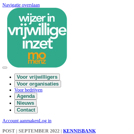
Navigatie overslaan
Voor vrijwilligers
Voor organisaties
Voor bedrijven
Agenda
Nieuws
Contact
Account aanmaken
Log in
POST
| SEPTEMBER 2022
|
KENNISBANK