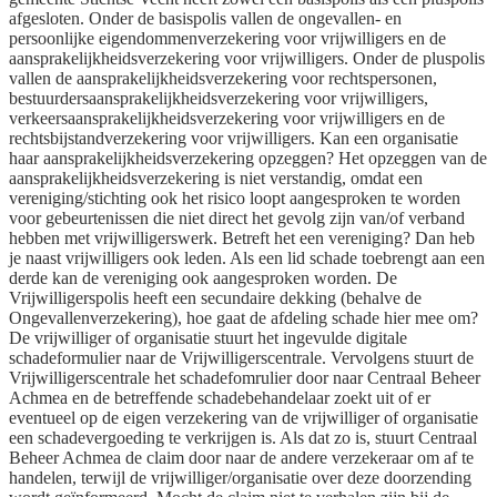
afgesloten. Onder de basispolis vallen de ongevallen- en
persoonlijke eigendommenverzekering voor vrijwilligers en de
aansprakelijkheidsverzekering voor vrijwilligers. Onder de pluspolis
vallen de aansprakelijkheidsverzekering voor rechtspersonen,
bestuurdersaansprakelijkheidsverzekering voor vrijwilligers,
verkeersaansprakelijkheidsverzekering voor vrijwilligers en de
rechtsbijstandverzekering voor vrijwilligers. Kan een organisatie
haar aansprakelijkheidsverzekering opzeggen? Het opzeggen van de
aansprakelijkheidsverzekering is niet verstandig, omdat een
vereniging/stichting ook het risico loopt aangesproken te worden
voor gebeurtenissen die niet direct het gevolg zijn van/of verband
hebben met vrijwilligerswerk. Betreft het een vereniging? Dan heb
je naast vrijwilligers ook leden. Als een lid schade toebrengt aan een
derde kan de vereniging ook aangesproken worden. De
Vrijwilligerspolis heeft een secundaire dekking (behalve de
Ongevallenverzekering), hoe gaat de afdeling schade hier mee om?
De vrijwilliger of organisatie stuurt het ingevulde digitale
schadeformulier naar de Vrijwilligerscentrale. Vervolgens stuurt de
Vrijwilligerscentrale het schadefomrulier door naar Centraal Beheer
Achmea en de betreffende schadebehandelaar zoekt uit of er
eventueel op de eigen verzekering van de vrijwilliger of organisatie
een schadevergoeding te verkrijgen is. Als dat zo is, stuurt Centraal
Beheer Achmea de claim door naar de andere verzekeraar om af te
handelen, terwijl de vrijwilliger/organisatie over deze doorzending