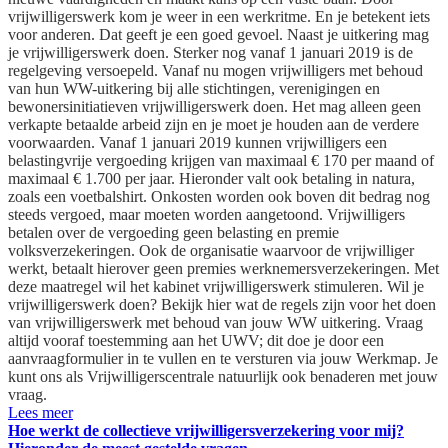
vrijwilligerswerk kom je weer in een werkritme. En je betekent iets
voor anderen. Dat geeft je een goed gevoel. Naast je uitkering mag
je vrijwilligerswerk doen. Sterker nog vanaf 1 januari 2019 is de
regelgeving versoepeld. Vanaf nu mogen vrijwilligers met behoud
van hun WW-uitkering bij alle stichtingen, verenigingen en
bewonersinitiatieven vrijwilligerswerk doen. Het mag alleen geen
verkapte betaalde arbeid zijn en je moet je houden aan de verdere
voorwaarden. Vanaf 1 januari 2019 kunnen vrijwilligers een
belastingvrije vergoeding krijgen van maximaal € 170 per maand of
maximaal € 1.700 per jaar. Hieronder valt ook betaling in natura,
zoals een voetbalshirt. Onkosten worden ook boven dit bedrag nog
steeds vergoed, maar moeten worden aangetoond. Vrijwilligers
betalen over de vergoeding geen belasting en premie
volksverzekeringen. Ook de organisatie waarvoor de vrijwilliger
werkt, betaalt hierover geen premies werknemersverzekeringen. Met
deze maatregel wil het kabinet vrijwilligerswerk stimuleren. Wil je
vrijwilligerswerk doen? Bekijk hier wat de regels zijn voor het doen
van vrijwilligerswerk met behoud van jouw WW uitkering. Vraag
altijd vooraf toestemming aan het UWV; dit doe je door een
aanvraagformulier in te vullen en te versturen via jouw Werkmap. Je
kunt ons als Vrijwilligerscentrale natuurlijk ook benaderen met jouw
vraag.
Lees meer
Hoe werkt de collectieve vrijwilligersverzekering voor mij?