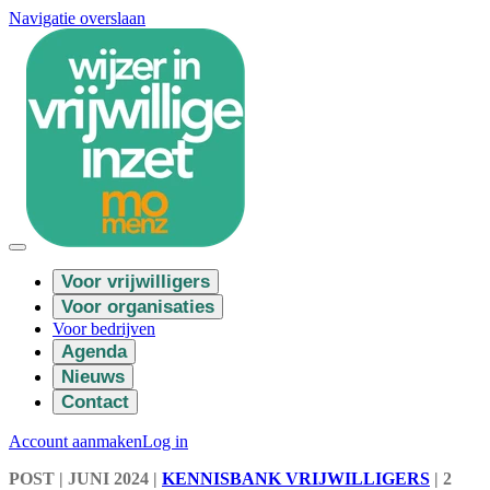
Navigatie overslaan
Voor vrijwilligers
Voor organisaties
Voor bedrijven
Agenda
Nieuws
Contact
Account aanmaken
Log in
POST
| JUNI 2024
|
KENNISBANK VRIJWILLIGERS
|
2