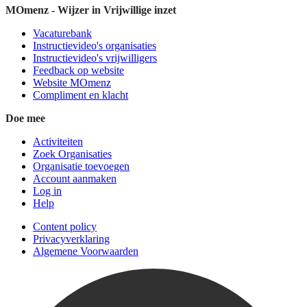
MOmenz - Wijzer in Vrijwillige inzet
Vacaturebank
Instructievideo's organisaties
Instructievideo's vrijwilligers
Feedback op website
Website MOmenz
Compliment en klacht
Doe mee
Activiteiten
Zoek Organisaties
Organisatie toevoegen
Account aanmaken
Log in
Help
Content policy
Privacyverklaring
Algemene Voorwaarden