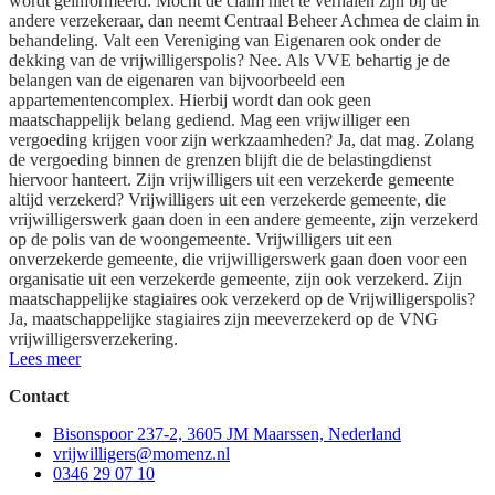
wordt geïnformeerd. Mocht de claim niet te verhalen zijn bij de
andere verzekeraar, dan neemt Centraal Beheer Achmea de claim in
behandeling. Valt een Vereniging van Eigenaren ook onder de
dekking van de vrijwilligerspolis? Nee. Als VVE behartig je de
belangen van de eigenaren van bijvoorbeeld een
appartementencomplex. Hierbij wordt dan ook geen
maatschappelijk belang gediend. Mag een vrijwilliger een
vergoeding krijgen voor zijn werkzaamheden? Ja, dat mag. Zolang
de vergoeding binnen de grenzen blijft die de belastingdienst
hiervoor hanteert. Zijn vrijwilligers uit een verzekerde gemeente
altijd verzekerd? Vrijwilligers uit een verzekerde gemeente, die
vrijwilligerswerk gaan doen in een andere gemeente, zijn verzekerd
op de polis van de woongemeente. Vrijwilligers uit een
onverzekerde gemeente, die vrijwilligerswerk gaan doen voor een
organisatie uit een verzekerde gemeente, zijn ook verzekerd. Zijn
maatschappelijke stagiaires ook verzekerd op de Vrijwilligerspolis?
Ja, maatschappelijke stagiaires zijn meeverzekerd op de VNG
vrijwilligersverzekering.
Lees meer
Contact
Bisonspoor 237-2, 3605 JM Maarssen, Nederland
vrijwilligers@momenz.nl
0346 29 07 10