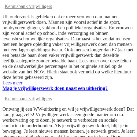
|
Kennisbank vrijwilligers
Uit onderzoek is gebleken dat er meer vrouwen dan mannen
vrijwilligerswerk doen. Mannen zijn vooral actief in de sport,
hobbyverenigingen, vakbond en politieke organisaties. En vrouwen
zijn voor al actief op school, inde verzorging en binnen
levensbeschouwelijke organisaties. Daarnaast is het zo dat mensen
met een hogere opleiding vaker vrijwilligerswerk doen dan mensen
met een lager opleidingsniveau. Ook mensen jonger dan 67 jaar met
een betaalde baan doen vaker vrijwilligerswerk dan dezelfde
leeftijdscategorie zonder betaalde baan. Lees meer over deze feiten
en de daadwerkelijke percentages in het originele artikel op de
website van het NOV. Hierin staat ook vermeld op welke literatuur
deze feiten gebaseerd zijn.
Lees meer
Mag je vrijwilligerswerk doen naast een uitkering?
|
Kennisbank vrijwilligers
Ontvang jij een WW-uitkering en wil je vrijwilligerswerk doen? Dat
kan, graag zelfs! Vrijwilligerswerk is een goede manier om o.a.
werkervaring op te doen, je netwerk te verbreden en sociale
contacten te onderhouden. Als je vrijwilligerswerk doet, blijf je in
beweging. Je leert nieuwe mensen kennen, je netwerk groeit. Je leert
nieuwe vaardigheden en maakt kans op een vaste baan. Door