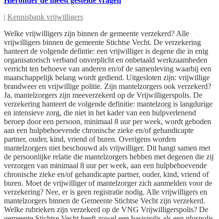
Hieronder de meest gestelde vragen
|
Kennisbank vrijwilligers
Welke vrijwilligers zijn binnen de gemeente verzekerd? Alle
vrijwilligers binnen de gemeente Stichtse Vecht. De verzekering
hanteert de volgende defintie: een vrijwilliger is degene die in enig
organisatorisch verband onverplicht en onbetaald werkzaamheden
verricht ten behoeve van anderen en/of de samenleving waarbij een
maatschappelijk belang wordt gediend. Uitgesloten zijn: vrijwillige
brandweer en vrijwillige politie. Zijn mantelzorgers ook verzekerd?
Ja, mantelzorgers zijn meeverzekerd op de Vrijwilligerspolis. De
verzekering hanteert de volgende definitie: mantelzorg is langdurige
en intensieve zorg, die niet in het kader van een hulpverlenend
beroep door een persoon, minimaal 8 uur per week, wordt geboden
aan een hulpbehoevende chronische zieke en/of gehandicapte
partner, ouder, kind, vriend of buren. Overigens worden
mantelzorgers niet beschouwd als vrijwilliger. Dit hangt samen met
de persoonlijke relatie die mantelzorgers hebben met degenen die zij
verzorgen van minimaal 8 uur per week, aan een hulpbehoevende
chronische zieke en/of gehandicapte partner, ouder, kind, vriend of
buren. Moet de vrijwilliger of mantelzorger zich aanmelden voor de
verzekering? Nee, er is geen registratie nodig. Alle vrijwilligers en
mantelzorgers binnen de Gemeente Stichtse Vecht zijn verzekerd.
Welke rubrieken zijn verzekerd op de VNG Vrijwilligerspolis? De
gemeente Stichtse Vecht heeft zowel een basispolis als een pluspolis