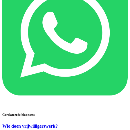
Gerelateerde blogposts
Wie doen vrijwilligerswerk?