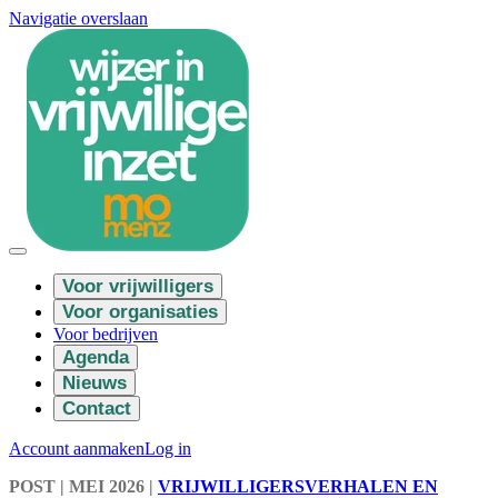
Navigatie overslaan
Voor vrijwilligers
Voor organisaties
Voor bedrijven
Agenda
Nieuws
Contact
Account aanmaken
Log in
POST
| MEI 2026
|
VRIJWILLIGERSVERHALEN EN