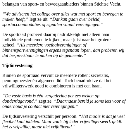
belangen van sport- en beweegaanbieders binnen Stichtse Vecht.
“We adviseren het college over alles wat met sport en bewegen te
maken heeft,”
legt ze uit.
“Dat kan gaan over beleid,
sportaccommodaties of signalen vanuit verenigingen.”
De sportraad probeert daarbij nadrukkelijk niet alleen naar
individuele problemen te kijken, maar juist naar het grotere
geheel.
“Als meerdere voetbalverenigingen of
binnensportverenigingen ergens tegenaan lopen, dan proberen wij
dat bespreekbaar te maken bij de gemeente.”
Tijdinvestering
Binnen de sportraad vervult ze meerdere rollen: secretaris,
penningmeester én algemeen lid. Toch benadrukt ze dat het
vrijwilligerswerk goed te combineren is met een baan.
“De vaste basis is één vergadering per zes weken op
donderdagavond,”
zegt ze.
“Daarnaast bereid je soms iets voor of
onderhoud je contact met verenigingen.”
De tijdsinvestering verschilt per persoon.
“Het mooie is dat je veel
flexibel kunt indelen. Maar zoals bij ieder vrijwilligerswerk geldt:
het is vrijwillig, maar niet vrijblijvend.”