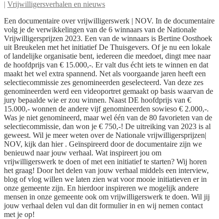
|
Vrijwilligersverhalen en nieuws
Een documentaire over vrijwilligerswerk | NOV. In de documentaire
volg je de verwikkelingen van de 6 winnaars van de Nationale
Vrijwilligersprijzen 2023. Een van de winnaars is Bertine Oosthoek
uit Breukelen met het initiatief De Thuisgevers. Of je nu een lokale
of landelijke organisatie bent, iedereen die meedoet, dingt mee naar
de hoofdprijs van € 15.000,-. Er valt dus écht iets te winnen en dat
maakt het wel extra spannend. Net als voorgaande jaren heeft een
selectiecommissie zes genomineerden geselecteerd. Van deze zes
genomineerden werd een videoportret gemaakt op basis waarvan de
jury bepaalde wie er zou winnen. Naast DE hoofdprijs van €
15.000,- wonnen de andere vijf genomineerden sowieso € 2.000,-.
Was je niet genomineerd, maar wel één van de 80 favorieten van de
selectiecommissie, dan won je € 750,-! De uitreiking van 2023 is al
geweest. Wil je meer weten over de Nationale vrijwilligersprijzen|
NOV, kijk dan hier . Geïnspireerd door de documentaire zijn we
benieuwd naar jouw verhaal. Wat inspireert jou om
vrijwilligerswerk te doen of met een initiatief te starten? Wij horen
het graag! Door het delen van jouw verhaal middels een interview,
blog of vlog willen we laten zien wat voor mooie initiatieven er in
onze gemeente zijn. En hierdoor inspireren we mogelijk andere
mensen in onze gemeente ook om vrijwilligerswerk te doen. Wil jij
jouw verhaal delen vul dan dit formulier in en wij nemen contact
met je op!