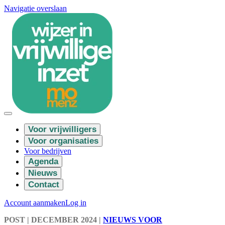
Navigatie overslaan
Voor vrijwilligers
Voor organisaties
Voor bedrijven
Agenda
Nieuws
Contact
Account aanmaken
Log in
POST
| DECEMBER 2024
|
NIEUWS VOOR