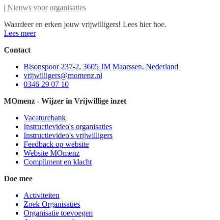
|
Nieuws voor organisaties
Waardeer en erken jouw vrijwilligers! Lees hier hoe.
Lees meer
Contact
Bisonspoor 237-2, 3605 JM Maarssen, Nederland
vrijwilligers@momenz.nl
0346 29 07 10
MOmenz - Wijzer in Vrijwillige inzet
Vacaturebank
Instructievideo's organisaties
Instructievideo's vrijwilligers
Feedback op website
Website MOmenz
Compliment en klacht
Doe mee
Activiteiten
Zoek Organisaties
Organisatie toevoegen