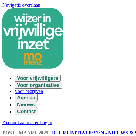
Navigatie overslaan
Voor vrijwilligers
Voor organisaties
Voor bedrijven
Agenda
Nieuws
Contact
Account aanmaken
Log in
POST
| MAART 2025
|
BUURTINITIATIEVEN - NIEUWS &