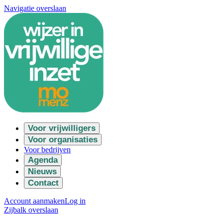
Navigatie overslaan
Voor vrijwilligers
Voor organisaties
Voor bedrijven
Agenda
Nieuws
Contact
Account aanmaken
Log in
Zijbalk overslaan