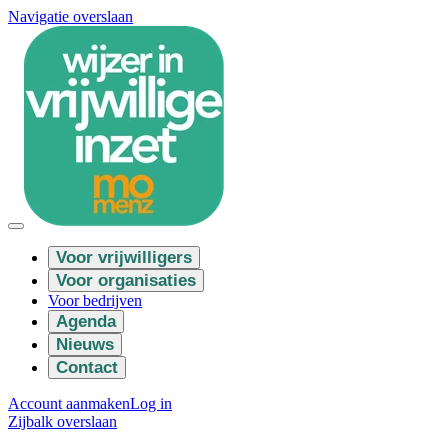
Navigatie overslaan
Voor vrijwilligers
Voor organisaties
Voor bedrijven
Agenda
Nieuws
Contact
Account aanmaken
Log in
Zijbalk overslaan