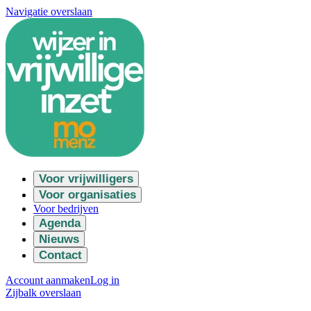
Navigatie overslaan
Voor vrijwilligers
Voor organisaties
Voor bedrijven
Agenda
Nieuws
Contact
Account aanmaken
Log in
Zijbalk overslaan