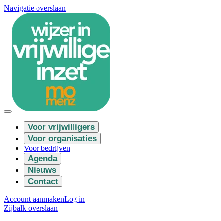
Navigatie overslaan
Voor vrijwilligers
Voor organisaties
Voor bedrijven
Agenda
Nieuws
Contact
Account aanmaken
Log in
Zijbalk overslaan