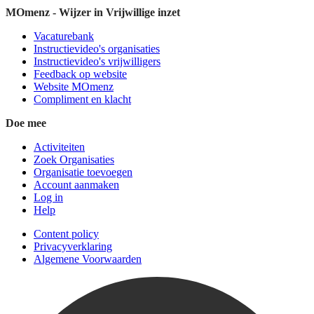
MOmenz - Wijzer in Vrijwillige inzet
Vacaturebank
Instructievideo's organisaties
Instructievideo's vrijwilligers
Feedback op website
Website MOmenz
Compliment en klacht
Doe mee
Activiteiten
Zoek Organisaties
Organisatie toevoegen
Account aanmaken
Log in
Help
Content policy
Privacyverklaring
Algemene Voorwaarden