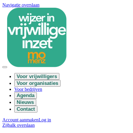
Navigatie overslaan
Voor vrijwilligers
Voor organisaties
Voor bedrijven
Agenda
Nieuws
Contact
Account aanmaken
Log in
Zijbalk overslaan