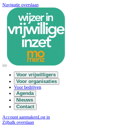
Navigatie overslaan
Voor vrijwilligers
Voor organisaties
Voor bedrijven
Agenda
Nieuws
Contact
Account aanmaken
Log in
Zijbalk overslaan