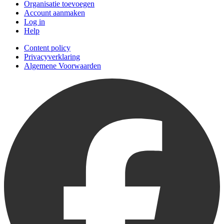
Organisatie toevoegen
Account aanmaken
Log in
Help
Content policy
Privacyverklaring
Algemene Voorwaarden