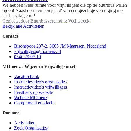
We hebben weer ruimte voor vrijwilligers die op de buurtbus willen
rijden! Naast de ritten ben je 'lid' van een gezellige vereniging met
jaarlijks dagje uit!
Geplaatst door
Buurtbusvereniging Vechtstreek
Bekijk alle Activiteiten
Contact
Bisonspoor 237-2, 3605 JM Maarssen, Nederland
vrijwilligers@momenz.nl
0346 29 07 10
MOmenz - Wijzer in Vrijwillige inzet
Vacaturebank
Instructievideo's organisaties
Instructievideo's vrijwilligers
Feedback op website
Website MOmenz
Compliment en klacht
Doe mee
Activiteiten
Zoek Organisaties