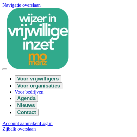
Navigatie overslaan
Voor vrijwilligers
Voor organisaties
Voor bedrijven
Agenda
Nieuws
Contact
Account aanmaken
Log in
Zijbalk overslaan