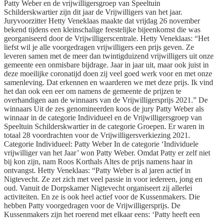
Patty Weber en de vrijwilligersgroep van Speeltuin
Schilderskwartier zijn dit jaar de Vrijwilligers van het jaar.
Juryvoorzitter Hetty Veneklaas maakte dat vrijdag 26 november
bekend tijdens een kleinschalige feestelijke bijeenkomst die was
georganiseerd door de Vrijwilligerscentrale. Hetty Veneklaas: “Het
liefst wil je alle voorgedragen vrijwilligers een prijs geven. Ze
leveren samen met de meer dan twintigduizend vrijwilligers uit onze
gemeente een onmisbare bijdrage. Jaar in jaar uit, maar ook juist in
deze moeilijke coronatijd doen zij veel goed werk voor en met onze
samenleving. Dat erkennen en waarderen we met deze prijs. Ik vind
het dan ook een eer om namens de gemeente de prijzen te
overhandigen aan de winnaars van de Vrijwilligersprijs 2021.” De
winnaars Uit de zes genomineerden koos de jury Patty Weber als
winnaar in de categorie Individueel en de Vrijwilligersgroep van
Speeltuin Schilderskwartier in de categorie Groepen. Er waren in
totaal 28 voordrachten voor de Vrijwilligersverkiezing 2021.
Categorie Individueel: Patty Weber In de categorie ‘Individuele
vrijwilliger van het Jaar’ won Patty Weber. Omdat Patty er zelf niet
bij kon zijn, nam Roos Korthals Altes de prijs namens haar in
ontvangst. Hetty Veneklaas: “Patty Weber is al jaren actief in
Nigtevecht. Ze zet zich met veel passie in voor iedereen, jong en
oud. Vanuit de Dorpskamer Nigtevecht organiseert zij allerlei
activiteiten. En ze is ook heel actief voor de Kussenmakers. Die
hebben Patty voorgedragen voor de Vrijwilligersprijs. De
Kussenmakers zijn het roerend met elkaar eens: ‘Patty heeft een