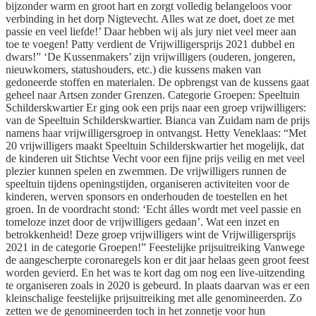
bijzonder warm en groot hart en zorgt volledig belangeloos voor
verbinding in het dorp Nigtevecht. Alles wat ze doet, doet ze met
passie en veel liefde!’ Daar hebben wij als jury niet veel meer aan
toe te voegen! Patty verdient de Vrijwilligersprijs 2021 dubbel en
dwars!” ‘De Kussenmakers’ zijn vrijwilligers (ouderen, jongeren,
nieuwkomers, statushouders, etc.) die kussens maken van
gedoneerde stoffen en materialen. De opbrengst van de kussens gaat
geheel naar Artsen zonder Grenzen. Categorie Groepen: Speeltuin
Schilderskwartier Er ging ook een prijs naar een groep vrijwilligers:
van de Speeltuin Schilderskwartier. Bianca van Zuidam nam de prijs
namens haar vrijwilligersgroep in ontvangst. Hetty Veneklaas: “Met
20 vrijwilligers maakt Speeltuin Schilderskwartier het mogelijk, dat
de kinderen uit Stichtse Vecht voor een fijne prijs veilig en met veel
plezier kunnen spelen en zwemmen. De vrijwilligers runnen de
speeltuin tijdens openingstijden, organiseren activiteiten voor de
kinderen, werven sponsors en onderhouden de toestellen en het
groen. In de voordracht stond: ‘Echt álles wordt met veel passie en
tomeloze inzet door de vrijwilligers gedaan’. Wat een inzet en
betrokkenheid! Deze groep vrijwilligers wint de Vrijwilligersprijs
2021 in de categorie Groepen!” Feestelijke prijsuitreiking Vanwege
de aangescherpte coronaregels kon er dit jaar helaas geen groot feest
worden gevierd. En het was te kort dag om nog een live-uitzending
te organiseren zoals in 2020 is gebeurd. In plaats daarvan was er een
kleinschalige feestelijke prijsuitreiking met alle genomineerden. Zo
zetten we de genomineerden toch in het zonnetje voor hun