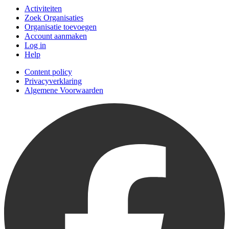
Activiteiten
Zoek Organisaties
Organisatie toevoegen
Account aanmaken
Log in
Help
Content policy
Privacyverklaring
Algemene Voorwaarden