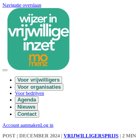
Navigatie overslaan
Voor vrijwilligers
Voor organisaties
Voor bedrijven
Agenda
Nieuws
Contact
Account aanmaken
Log in
POST
| DECEMBER 2024
|
VRIJWILLIGERSPRIJS
|
2 MIN