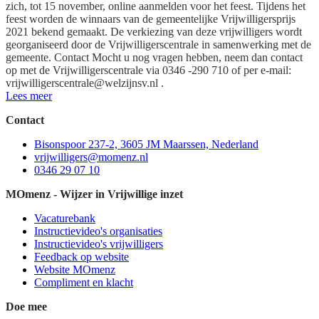
zich, tot 15 november, online aanmelden voor het feest. Tijdens het
feest worden de winnaars van de gemeentelijke Vrijwilligersprijs
2021 bekend gemaakt. De verkiezing van deze vrijwilligers wordt
georganiseerd door de Vrijwilligerscentrale in samenwerking met de
gemeente. Contact Mocht u nog vragen hebben, neem dan contact
op met de Vrijwilligerscentrale via 0346 -290 710 of per e-mail:
vrijwilligerscentrale@welzijnsv.nl
.
Lees meer
Contact
Bisonspoor 237-2, 3605 JM Maarssen, Nederland
vrijwilligers@momenz.nl
0346 29 07 10
MOmenz - Wijzer in Vrijwillige inzet
Vacaturebank
Instructievideo's organisaties
Instructievideo's vrijwilligers
Feedback op website
Website MOmenz
Compliment en klacht
Doe mee