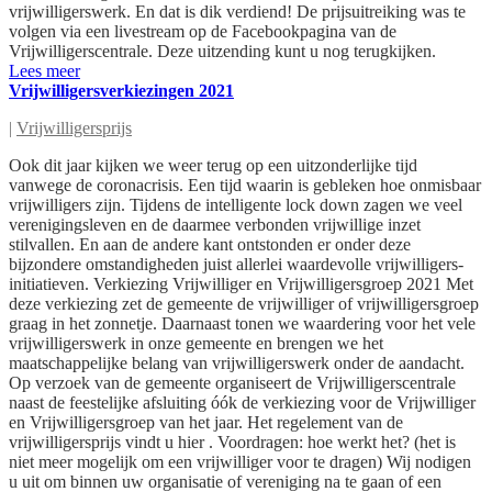
vrijwilligerswerk. En dat is dik verdiend! De prijsuitreiking was te
volgen via een livestream op de Facebookpagina van de
Vrijwilligerscentrale. Deze uitzending kunt u nog terugkijken.
Lees meer
Vrijwilligersverkiezingen 2021
|
Vrijwilligersprijs
Ook dit jaar kijken we weer terug op een uitzonderlijke tijd
vanwege de coronacrisis. Een tijd waarin is gebleken hoe onmisbaar
vrijwilligers zijn. Tijdens de intelligente lock down zagen we veel
verenigingsleven en de daarmee verbonden vrijwillige inzet
stilvallen. En aan de andere kant ontstonden er onder deze
bijzondere omstandigheden juist allerlei waardevolle vrijwilligers-
initiatieven. Verkiezing Vrijwilliger en Vrijwilligersgroep 2021 Met
deze verkiezing zet de gemeente de vrijwilliger of vrijwilligersgroep
graag in het zonnetje. Daarnaast tonen we waardering voor het vele
vrijwilligerswerk in onze gemeente en brengen we het
maatschappelijke belang van vrijwilligerswerk onder de aandacht.
Op verzoek van de gemeente organiseert de Vrijwilligerscentrale
naast de feestelijke afsluiting óók de verkiezing voor de Vrijwilliger
en Vrijwilligersgroep van het jaar. Het regelement van de
vrijwilligersprijs vindt u hier . Voordragen: hoe werkt het? (het is
niet meer mogelijk om een vrijwilliger voor te dragen) Wij nodigen
u uit om binnen uw organisatie of vereniging na te gaan of een