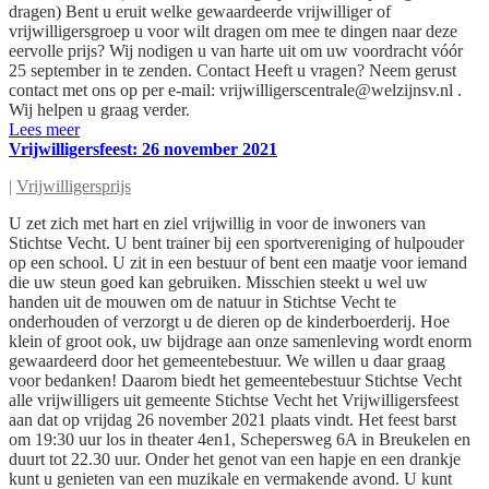
dragen) Bent u eruit welke gewaardeerde vrijwilliger of
vrijwilligersgroep u voor wilt dragen om mee te dingen naar deze
eervolle prijs? Wij nodigen u van harte uit om uw voordracht vóór
25 september in te zenden. Contact Heeft u vragen? Neem gerust
contact met ons op per e-mail:
vrijwilligerscentrale@welzijnsv.nl
.
Wij helpen u graag verder.
Lees meer
Vrijwilligersfeest: 26 november 2021
|
Vrijwilligersprijs
U zet zich met hart en ziel vrijwillig in voor de inwoners van
Stichtse Vecht. U bent trainer bij een sportvereniging of hulpouder
op een school. U zit in een bestuur of bent een maatje voor iemand
die uw steun goed kan gebruiken. Misschien steekt u wel uw
handen uit de mouwen om de natuur in Stichtse Vecht te
onderhouden of verzorgt u de dieren op de kinderboerderij. Hoe
klein of groot ook, uw bijdrage aan onze samenleving wordt enorm
gewaardeerd door het gemeentebestuur. We willen u daar graag
voor bedanken! Daarom biedt het gemeentebestuur Stichtse Vecht
alle vrijwilligers uit gemeente Stichtse Vecht het Vrijwilligersfeest
aan dat op vrijdag 26 november 2021 plaats vindt. Het feest barst
om 19:30 uur los in theater 4en1, Schepersweg 6A in Breukelen en
duurt tot 22.30 uur. Onder het genot van een hapje en een drankje
kunt u genieten van een muzikale en vermakende avond. U kunt