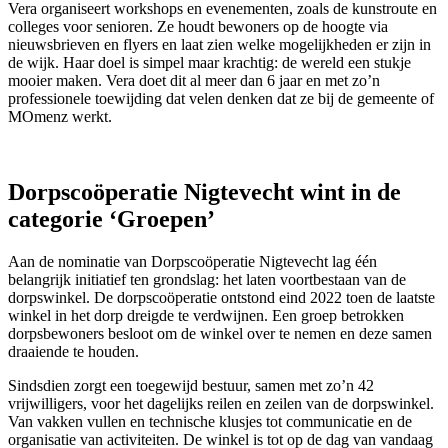
Vera organiseert workshops en evenementen, zoals de kunstroute en
colleges voor senioren. Ze houdt bewoners op de hoogte via
nieuwsbrieven en flyers en laat zien welke mogelijkheden er zijn in
de wijk. Haar doel is simpel maar krachtig: de wereld een stukje
mooier maken. Vera doet dit al meer dan 6 jaar en met zo’n
professionele toewijding dat velen denken dat ze bij de gemeente of
MOmenz werkt.
Dorpscoöperatie Nigtevecht wint in de
categorie ‘Groepen’
Aan de nominatie van Dorpscoöperatie Nigtevecht lag één
belangrijk initiatief ten grondslag: het laten voortbestaan van de
dorpswinkel. De dorpscoöperatie ontstond eind 2022 toen de laatste
winkel in het dorp dreigde te verdwijnen. Een groep betrokken
dorpsbewoners besloot om de winkel over te nemen en deze samen
draaiende te houden.
Sindsdien zorgt een toegewijd bestuur, samen met zo’n 42
vrijwilligers, voor het dagelijks reilen en zeilen van de dorpswinkel.
Van vakken vullen en technische klusjes tot communicatie en de
organisatie van activiteiten. De winkel is tot op de dag van vandaag