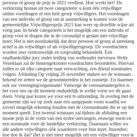
persoon of groep de prijs in 2021 verdient. Hoe werkt het? De
verkiezing bestaat uit twee categorieën: u kunt één vrijwilliger
online voordragen of een hele groep vrijwilligers. Het voordragen
van een individu of groep om in aanmerking te komen voor de
gemeentelijke Vrijwilligersprijs 2021 kan weer op dezelfde wijze als
vorig jaar. In beide categorieën is het mogelijk om een individu of
groep voor te dragen die in de coronatijd is gestart met vrijwillige
inzet. Het is niet noodzakelijk dat deze persoon of groep al jarenlang
actief is als vrijwilliger of als vrijwilligersgroep. De voordrachten
worden zeer vertrouwelijk en zorgvuldig behandeld. Een
onafhankelijke jury onder leiding van wethouder mevrouw Hetty
Veneklaas zal de binnengekomen voordrachten beoordelen. Hiervan
zullen er uit elke categorie naar verwachting, een drietal nominaties
volgen. Afsluiting Op vrijdag 26 november maken we de winnaars
bekend en zetten we de genomineerden in het zonnetje. En daarmee
ook uw vereniging/organisatie! Vanwege de coronamaatregelen is
het voor ons op dit moment onduidelijk in welke vorm we dit gaan
doen. Vorig jaar kozen we voor een tv-uitzending. In overleg met de
gemeente zijn we op zoek naar een aangepaste vorm waarbij we
zoveel mogelijk rekening houden met de coronasituatie die er op dat
moment speelt. Een tweetal winnaars zal tijdens de afsluiting een
mooie prijs in de vorm van een trofee ontvangen, eeuwige roem en
een nominatie voor de landelijke verkiezing. Daarnaast willen we
alle andere vrijwilligers óók waarderen voor hun inzet. Inzenden:
hoe doe ik dat? (het is niet meer mogelijk om een vrijwilliger voor te