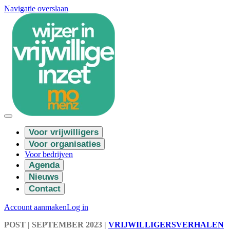
Navigatie overslaan
Voor vrijwilligers
Voor organisaties
Voor bedrijven
Agenda
Nieuws
Contact
Account aanmaken
Log in
POST
| SEPTEMBER 2023
|
VRIJWILLIGERSVERHALEN