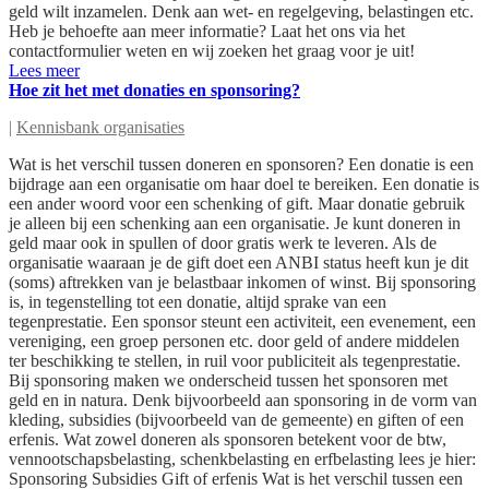
geld wilt inzamelen. Denk aan wet- en regelgeving, belastingen etc.
Heb je behoefte aan meer informatie? Laat het ons via het
contactformulier weten en wij zoeken het graag voor je uit!
Lees meer
Hoe zit het met donaties en sponsoring?
|
Kennisbank organisaties
Wat is het verschil tussen doneren en sponsoren? Een donatie is een
bijdrage aan een organisatie om haar doel te bereiken. Een donatie is
een ander woord voor een schenking of gift. Maar donatie gebruik
je alleen bij een schenking aan een organisatie. Je kunt doneren in
geld maar ook in spullen of door gratis werk te leveren. Als de
organisatie waaraan je de gift doet een ANBI status heeft kun je dit
(soms) aftrekken van je belastbaar inkomen of winst. Bij sponsoring
is, in tegenstelling tot een donatie, altijd sprake van een
tegenprestatie. Een sponsor steunt een activiteit, een evenement, een
vereniging, een groep personen etc. door geld of andere middelen
ter beschikking te stellen, in ruil voor publiciteit als tegenprestatie.
Bij sponsoring maken we onderscheid tussen het sponsoren met
geld en in natura. Denk bijvoorbeeld aan sponsoring in de vorm van
kleding, subsidies (bijvoorbeeld van de gemeente) en giften of een
erfenis. Wat zowel doneren als sponsoren betekent voor de btw,
vennootschapsbelasting, schenkbelasting en erfbelasting lees je hier:
Sponsoring Subsidies Gift of erfenis Wat is het verschil tussen een