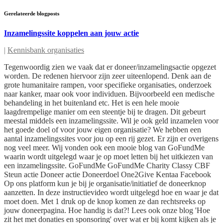
Gerelateerde blogposts
Inzamelingssite koppelen aan jouw actie
|
Kennisbank organisaties
Tegenwoordig zien we vaak dat er doneer/inzamelingsactie opgezet
worden. De redenen hiervoor zijn zeer uiteenlopend. Denk aan de
grote humanitaire rampen, voor specifieke organisaties, onderzoek
naar kanker, maar ook voor individuen. Bijvoorbeeld een medische
behandeling in het buitenland etc. Het is een hele mooie
laagdrempelige manier om een steentje bij te dragen. Dit gebeurt
meestal middels een inzamelingssite. Wil je ook geld inzamelen voor
het goede doel of voor jouw eigen organisatie? We hebben een
aantal inzamelingssites voor jou op een rij gezet. Er zijn er overigens
nog veel meer. Wij vonden ook een mooie blog van GoFundMe
waarin wordt uitgelegd waar je op moet letten bij het uitkiezen van
een inzamelingssite. GoFundMe GoFundMe Charity Classy CBF
Steun actie Doneer actie Doneerdoel One2Give Kentaa Facebook
Op ons platform kun je bij je organisatie/initiatief de doneerknop
aanzetten. In deze instructievideo wordt uitgelegd hoe en waar je dat
moet doen. Met 1 druk op de knop komen ze dan rechtsreeks op
jouw doneerpagina. Hoe handig is dat?! Lees ook onze blog 'Hoe
zit het met donaties en sponsoring' over wat er bij komt kijken als je