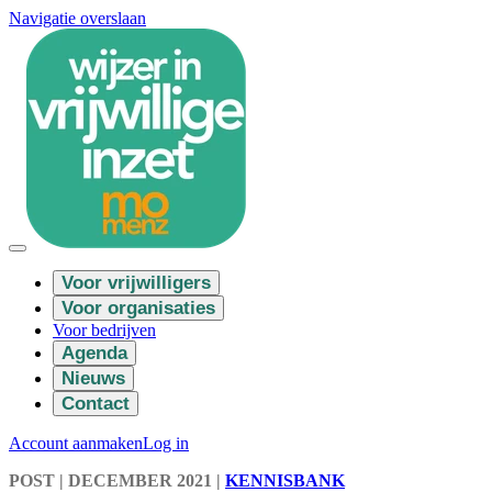
Navigatie overslaan
Voor vrijwilligers
Voor organisaties
Voor bedrijven
Agenda
Nieuws
Contact
Account aanmaken
Log in
POST
| DECEMBER 2021
|
KENNISBANK