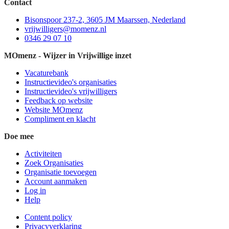
Contact
Bisonspoor 237-2, 3605 JM Maarssen, Nederland
vrijwilligers@momenz.nl
0346 29 07 10
MOmenz - Wijzer in Vrijwillige inzet
Vacaturebank
Instructievideo's organisaties
Instructievideo's vrijwilligers
Feedback op website
Website MOmenz
Compliment en klacht
Doe mee
Activiteiten
Zoek Organisaties
Organisatie toevoegen
Account aanmaken
Log in
Help
Content policy
Privacyverklaring