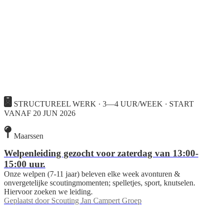
STRUCTUREEL WERK · 3—4 UUR/WEEK · START
VANAF 20 JUN 2026
Maarssen
Welpenleiding gezocht voor zaterdag van 13:00-
15:00 uur.
Onze welpen (7-11 jaar) beleven elke week avonturen &
onvergetelijke scoutingmomenten; spelletjes, sport, knutselen.
Hiervoor zoeken we leiding.
Geplaatst door
Scouting Jan Campert Groep