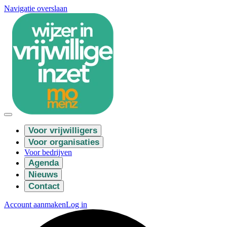
Navigatie overslaan
Voor vrijwilligers
Voor organisaties
Voor bedrijven
Agenda
Nieuws
Contact
Account aanmaken
Log in