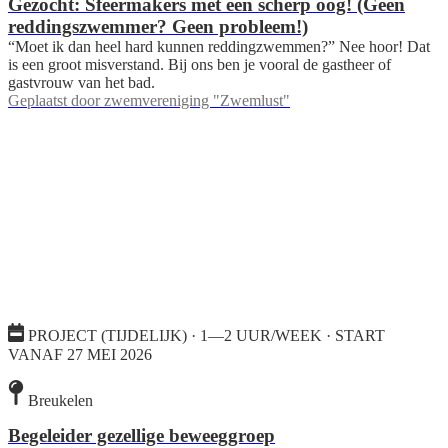
Gezocht: Sfeermakers met een scherp oog! (Geen
reddingszwemmer? Geen probleem!)
“Moet ik dan heel hard kunnen reddingzwemmen?” Nee hoor! Dat
is een groot misverstand. Bij ons ben je vooral de gastheer of
gastvrouw van het bad.
Geplaatst door
zwemvereniging "Zwemlust"
PROJECT (TIJDELIJK) · 1—2 UUR/WEEK · START
VANAF 27 MEI 2026
Breukelen
Begeleider gezellige beweeggroep