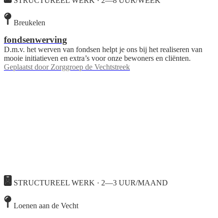
STRUCTUREEL WERK · 2—8 UUR/WEEK
Breukelen
fondsenwerving
D.m.v. het werven van fondsen helpt je ons bij het realiseren van
mooie initiatieven en extra’s voor onze bewoners en cliënten.
Geplaatst door
Zorggroep de Vechtstreek
STRUCTUREEL WERK · 2—3 UUR/MAAND
Loenen aan de Vecht