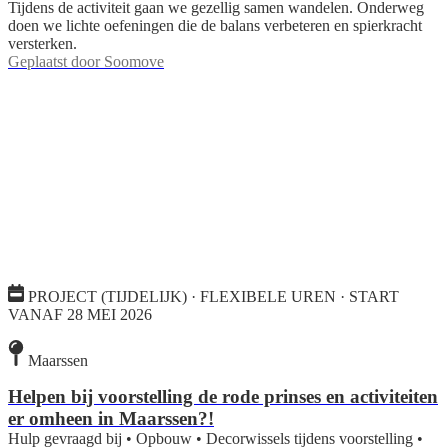
Tijdens de activiteit gaan we gezellig samen wandelen. Onderweg
doen we lichte oefeningen die de balans verbeteren en spierkracht
versterken.
Geplaatst door
Soomove
PROJECT (TIJDELIJK) · FLEXIBELE UREN · START
VANAF 28 MEI 2026
Maarssen
Helpen bij voorstelling de rode prinses en activiteiten
er omheen in Maarssen?!
Hulp gevraagd bij • Opbouw • Decorwissels tijdens voorstelling •