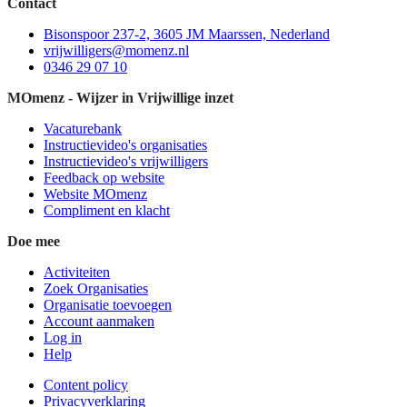
Contact
Bisonspoor 237-2, 3605 JM Maarssen, Nederland
vrijwilligers@momenz.nl
0346 29 07 10
MOmenz - Wijzer in Vrijwillige inzet
Vacaturebank
Instructievideo's organisaties
Instructievideo's vrijwilligers
Feedback op website
Website MOmenz
Compliment en klacht
Doe mee
Activiteiten
Zoek Organisaties
Organisatie toevoegen
Account aanmaken
Log in
Help
Content policy
Privacyverklaring