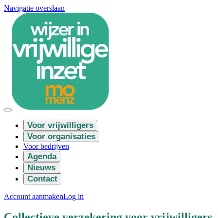
Navigatie overslaan
Voor vrijwilligers
Voor organisaties
Voor bedrijven
Agenda
Nieuws
Contact
Account aanmaken
Log in
Collectieve verzekering voor vrijwilligers