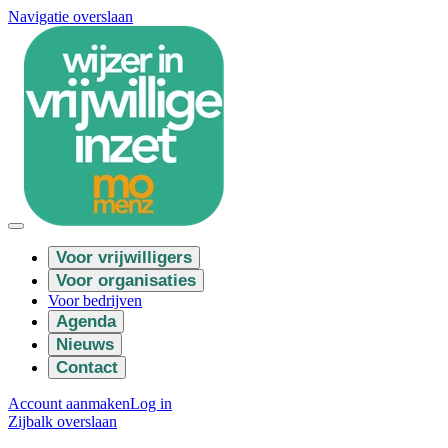
Navigatie overslaan
Voor vrijwilligers
Voor organisaties
Voor bedrijven
Agenda
Nieuws
Contact
Account aanmaken
Log in
Zijbalk overslaan