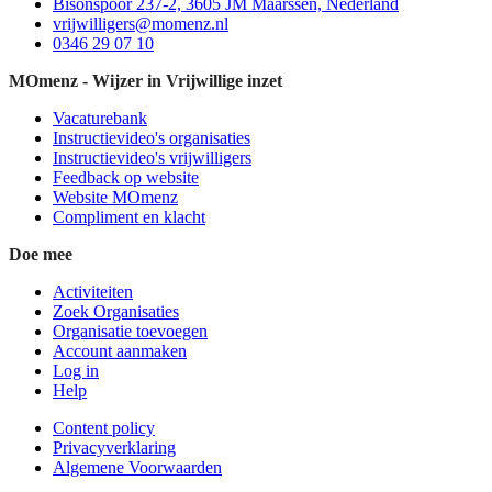
Bisonspoor 237-2, 3605 JM Maarssen, Nederland
vrijwilligers@momenz.nl
0346 29 07 10
MOmenz - Wijzer in Vrijwillige inzet
Vacaturebank
Instructievideo's organisaties
Instructievideo's vrijwilligers
Feedback op website
Website MOmenz
Compliment en klacht
Doe mee
Activiteiten
Zoek Organisaties
Organisatie toevoegen
Account aanmaken
Log in
Help
Content policy
Privacyverklaring
Algemene Voorwaarden