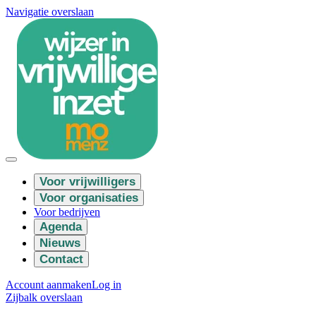
Navigatie overslaan
Voor vrijwilligers
Voor organisaties
Voor bedrijven
Agenda
Nieuws
Contact
Account aanmaken
Log in
Zijbalk overslaan