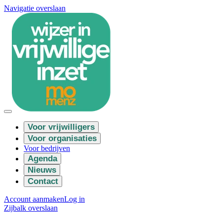
Navigatie overslaan
Voor vrijwilligers
Voor organisaties
Voor bedrijven
Agenda
Nieuws
Contact
Account aanmaken
Log in
Zijbalk overslaan