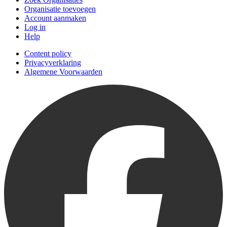
Organisatie toevoegen
Account aanmaken
Log in
Help
Content policy
Privacyverklaring
Algemene Voorwaarden