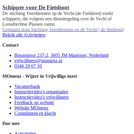
Schipper voor De Fietsboot
De stichting Veerdiensten op de Vecht (de Fietsboot) zoekt
schippers, die volgens een dienstregeling over de Vecht of
Loosdrechtse Plassen varen.
Geplaatst door
Stichting Veerdiensten op de Vecht ( de fietsboot)
Bekijk alle Activiteiten
Contact
Bisonspoor 237-2, 3605 JM Maarssen, Nederland
vrijwilligers@momenz.nl
0346 29 07 10
MOmenz - Wijzer in Vrijwillige inzet
Vacaturebank
Instructievideo's organisaties
Instructievideo's vrijwilligers
Feedback op website
Website MOmenz
Compliment en klacht
Doe mee
Activiteiten