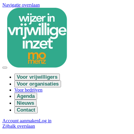
Navigatie overslaan
Voor vrijwilligers
Voor organisaties
Voor bedrijven
Agenda
Nieuws
Contact
Account aanmaken
Log in
Zijbalk overslaan