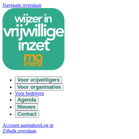
Navigatie overslaan
Voor vrijwilligers
Voor organisaties
Voor bedrijven
Agenda
Nieuws
Contact
Account aanmaken
Log in
Zijbalk overslaan