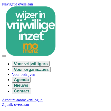
Navigatie overslaan
Voor vrijwilligers
Voor organisaties
Voor bedrijven
Agenda
Nieuws
Contact
Account aanmaken
Log in
Zijbalk overslaan