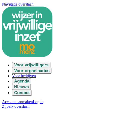
Navigatie overslaan
Voor vrijwilligers
Voor organisaties
Voor bedrijven
Agenda
Nieuws
Contact
Account aanmaken
Log in
Zijbalk overslaan