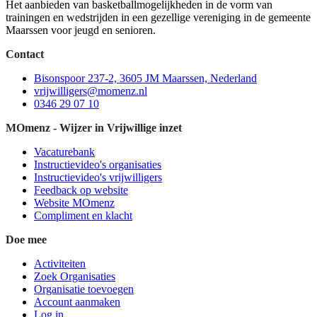
Het aanbieden van basketballmogelijkheden in de vorm van
trainingen en wedstrijden in een gezellige vereniging in de gemeente
Maarssen voor jeugd en senioren.
Contact
Bisonspoor 237-2, 3605 JM Maarssen, Nederland
vrijwilligers@momenz.nl
0346 29 07 10
MOmenz - Wijzer in Vrijwillige inzet
Vacaturebank
Instructievideo's organisaties
Instructievideo's vrijwilligers
Feedback op website
Website MOmenz
Compliment en klacht
Doe mee
Activiteiten
Zoek Organisaties
Organisatie toevoegen
Account aanmaken
Log in