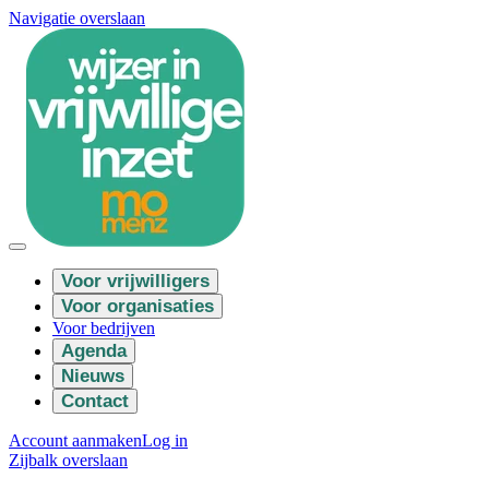
Navigatie overslaan
Voor vrijwilligers
Voor organisaties
Voor bedrijven
Agenda
Nieuws
Contact
Account aanmaken
Log in
Zijbalk overslaan