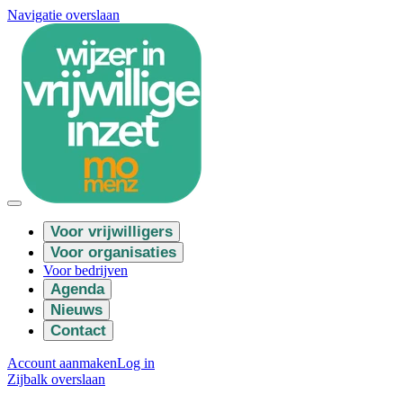
Navigatie overslaan
Voor vrijwilligers
Voor organisaties
Voor bedrijven
Agenda
Nieuws
Contact
Account aanmaken
Log in
Zijbalk overslaan