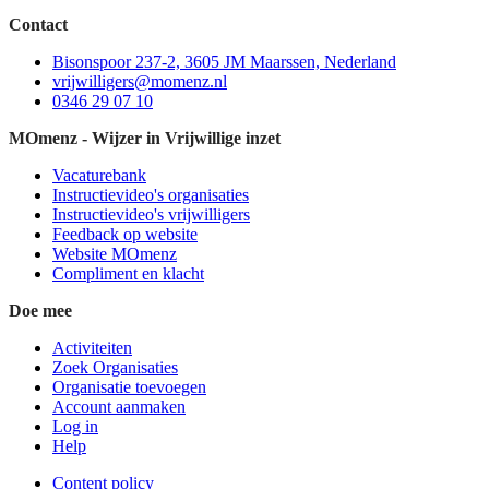
Contact
Bisonspoor 237-2, 3605 JM Maarssen, Nederland
vrijwilligers@momenz.nl
0346 29 07 10
MOmenz - Wijzer in Vrijwillige inzet
Vacaturebank
Instructievideo's organisaties
Instructievideo's vrijwilligers
Feedback op website
Website MOmenz
Compliment en klacht
Doe mee
Activiteiten
Zoek Organisaties
Organisatie toevoegen
Account aanmaken
Log in
Help
Content policy