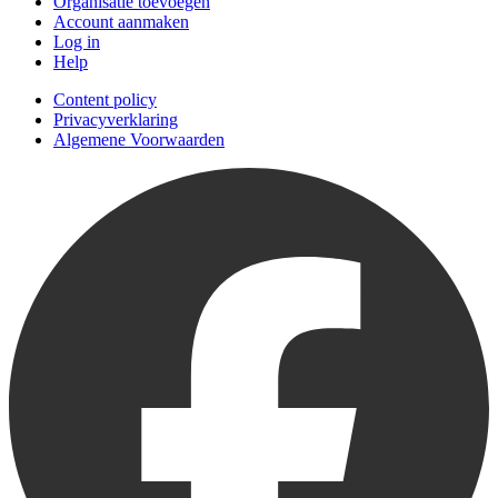
Organisatie toevoegen
Account aanmaken
Log in
Help
Content policy
Privacyverklaring
Algemene Voorwaarden