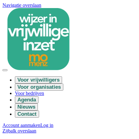
Navigatie overslaan
Voor vrijwilligers
Voor organisaties
Voor bedrijven
Agenda
Nieuws
Contact
Account aanmaken
Log in
Zijbalk overslaan