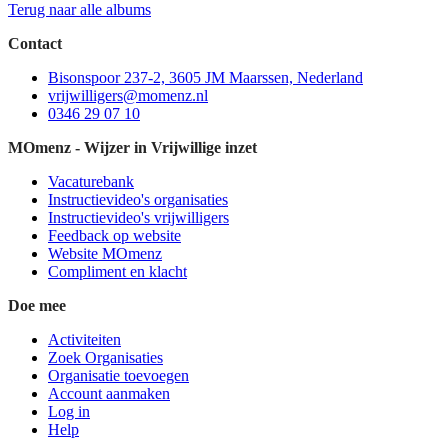
Terug naar alle albums
Contact
Bisonspoor 237-2, 3605 JM Maarssen, Nederland
vrijwilligers@momenz.nl
0346 29 07 10
MOmenz - Wijzer in Vrijwillige inzet
Vacaturebank
Instructievideo's organisaties
Instructievideo's vrijwilligers
Feedback op website
Website MOmenz
Compliment en klacht
Doe mee
Activiteiten
Zoek Organisaties
Organisatie toevoegen
Account aanmaken
Log in
Help