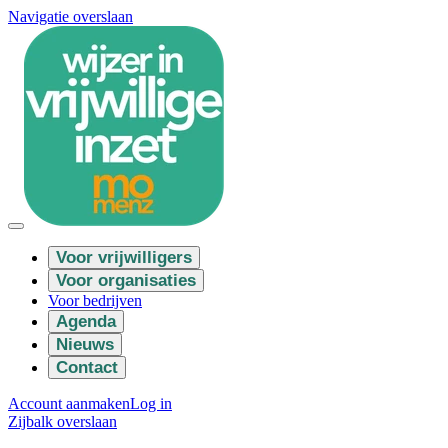
Navigatie overslaan
Voor vrijwilligers
Voor organisaties
Voor bedrijven
Agenda
Nieuws
Contact
Account aanmaken
Log in
Zijbalk overslaan