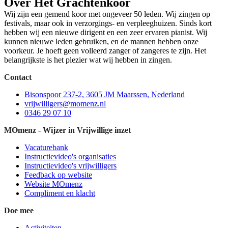
Over Het Grachtenkoor
Wij zijn een gemend koor met ongeveer 50 leden. Wij zingen op
festivals, maar ook in verzorgings- en verpleeghuizen. Sinds kort
hebben wij een nieuwe dirigent en een zeer ervaren pianist. Wij
kunnen nieuwe leden gebruiken, en de mannen hebben onze
voorkeur. Je hoeft geen volleerd zanger of zangeres te zijn. Het
belangrijkste is het plezier wat wij hebben in zingen.
Contact
Bisonspoor 237-2, 3605 JM Maarssen, Nederland
vrijwilligers@momenz.nl
0346 29 07 10
MOmenz - Wijzer in Vrijwillige inzet
Vacaturebank
Instructievideo's organisaties
Instructievideo's vrijwilligers
Feedback op website
Website MOmenz
Compliment en klacht
Doe mee
Activiteiten