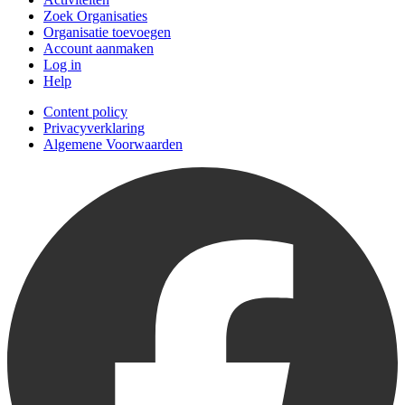
Zoek Organisaties
Organisatie toevoegen
Account aanmaken
Log in
Help
Content policy
Privacyverklaring
Algemene Voorwaarden