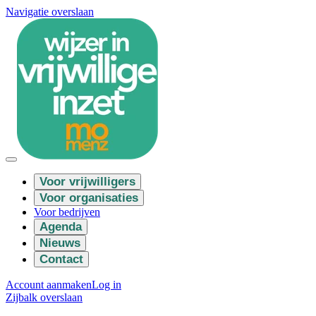
Navigatie overslaan
Voor vrijwilligers
Voor organisaties
Voor bedrijven
Agenda
Nieuws
Contact
Account aanmaken
Log in
Zijbalk overslaan