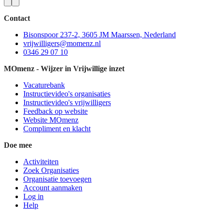
Contact
Bisonspoor 237-2, 3605 JM Maarssen, Nederland
vrijwilligers@momenz.nl
0346 29 07 10
MOmenz - Wijzer in Vrijwillige inzet
Vacaturebank
Instructievideo's organisaties
Instructievideo's vrijwilligers
Feedback op website
Website MOmenz
Compliment en klacht
Doe mee
Activiteiten
Zoek Organisaties
Organisatie toevoegen
Account aanmaken
Log in
Help