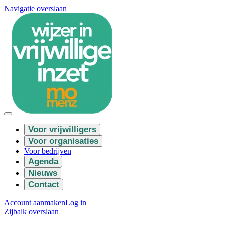
Navigatie overslaan
Voor vrijwilligers
Voor organisaties
Voor bedrijven
Agenda
Nieuws
Contact
Account aanmaken
Log in
Zijbalk overslaan