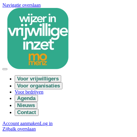
Navigatie overslaan
Voor vrijwilligers
Voor organisaties
Voor bedrijven
Agenda
Nieuws
Contact
Account aanmaken
Log in
Zijbalk overslaan