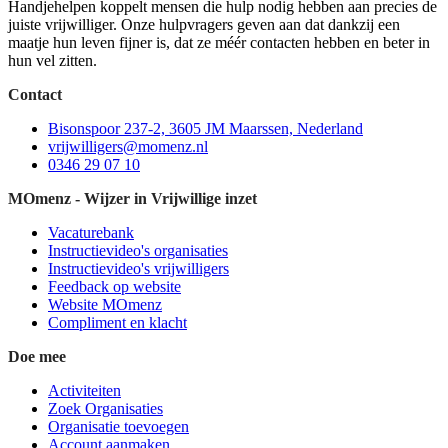
Handjehelpen koppelt mensen die hulp nodig hebben aan precies de
juiste vrijwilliger. Onze hulpvragers geven aan dat dankzij een
maatje hun leven fijner is, dat ze méér contacten hebben en beter in
hun vel zitten.
Contact
Bisonspoor 237-2, 3605 JM Maarssen, Nederland
vrijwilligers@momenz.nl
0346 29 07 10
MOmenz - Wijzer in Vrijwillige inzet
Vacaturebank
Instructievideo's organisaties
Instructievideo's vrijwilligers
Feedback op website
Website MOmenz
Compliment en klacht
Doe mee
Activiteiten
Zoek Organisaties
Organisatie toevoegen
Account aanmaken