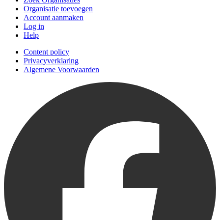
Organisatie toevoegen
Account aanmaken
Log in
Help
Content policy
Privacyverklaring
Algemene Voorwaarden