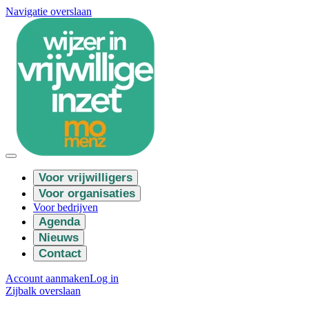
Navigatie overslaan
Voor vrijwilligers
Voor organisaties
Voor bedrijven
Agenda
Nieuws
Contact
Account aanmaken
Log in
Zijbalk overslaan