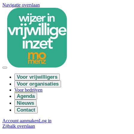
Navigatie overslaan
Voor vrijwilligers
Voor organisaties
Voor bedrijven
Agenda
Nieuws
Contact
Account aanmaken
Log in
Zijbalk overslaan