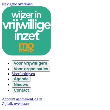
Navigatie overslaan
Voor vrijwilligers
Voor organisaties
Voor bedrijven
Agenda
Nieuws
Contact
Account aanmaken
Log in
Zijbalk overslaan