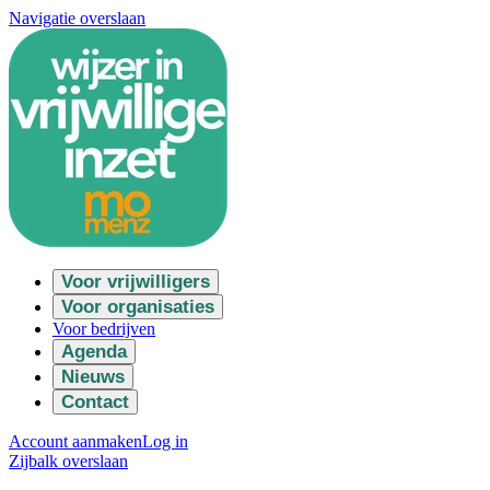
Navigatie overslaan
Voor vrijwilligers
Voor organisaties
Voor bedrijven
Agenda
Nieuws
Contact
Account aanmaken
Log in
Zijbalk overslaan