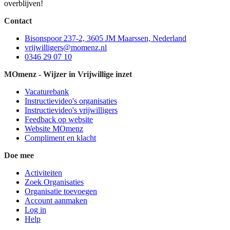
overblijven!
Contact
Bisonspoor 237-2, 3605 JM Maarssen, Nederland
vrijwilligers@momenz.nl
0346 29 07 10
MOmenz - Wijzer in Vrijwillige inzet
Vacaturebank
Instructievideo's organisaties
Instructievideo's vrijwilligers
Feedback op website
Website MOmenz
Compliment en klacht
Doe mee
Activiteiten
Zoek Organisaties
Organisatie toevoegen
Account aanmaken
Log in
Help