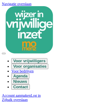
Navigatie overslaan
Voor vrijwilligers
Voor organisaties
Voor bedrijven
Agenda
Nieuws
Contact
Account aanmaken
Log in
Zijbalk overslaan