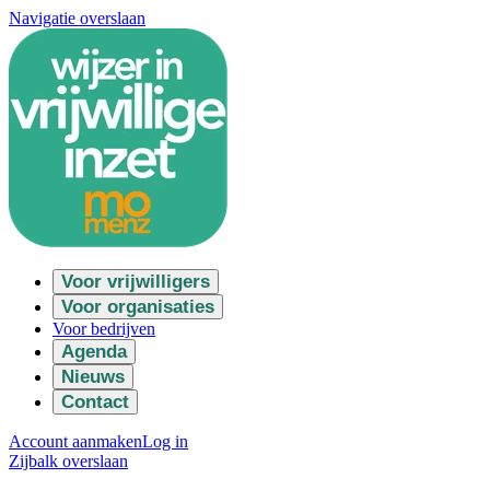
Navigatie overslaan
Voor vrijwilligers
Voor organisaties
Voor bedrijven
Agenda
Nieuws
Contact
Account aanmaken
Log in
Zijbalk overslaan