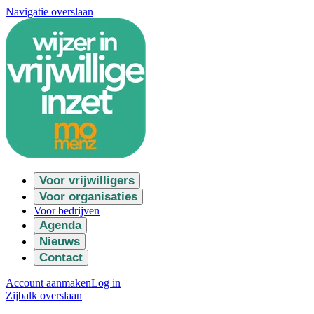
Navigatie overslaan
Voor vrijwilligers
Voor organisaties
Voor bedrijven
Agenda
Nieuws
Contact
Account aanmaken
Log in
Zijbalk overslaan