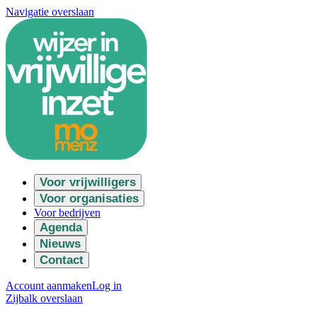
Navigatie overslaan
Voor vrijwilligers
Voor organisaties
Voor bedrijven
Agenda
Nieuws
Contact
Account aanmaken
Log in
Zijbalk overslaan