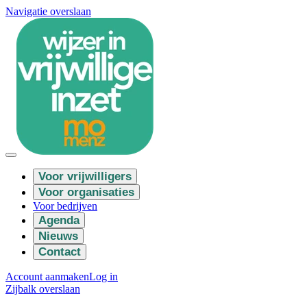
Navigatie overslaan
Voor vrijwilligers
Voor organisaties
Voor bedrijven
Agenda
Nieuws
Contact
Account aanmaken
Log in
Zijbalk overslaan