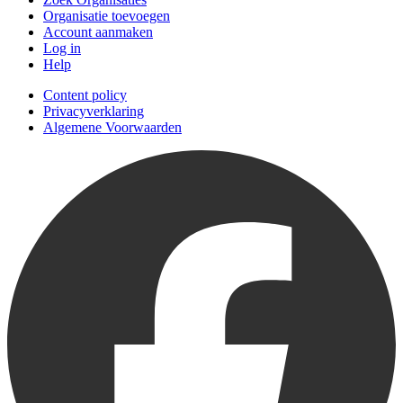
Organisatie toevoegen
Account aanmaken
Log in
Help
Content policy
Privacyverklaring
Algemene Voorwaarden