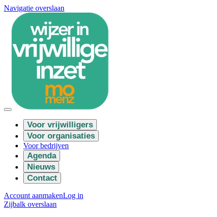
Navigatie overslaan
Voor vrijwilligers
Voor organisaties
Voor bedrijven
Agenda
Nieuws
Contact
Account aanmaken
Log in
Zijbalk overslaan