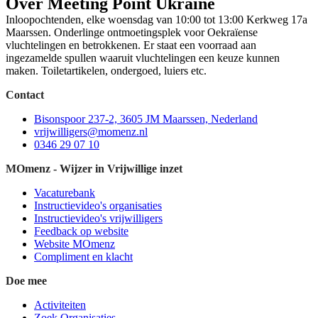
Over Meeting Point Ukraine
Inloopochtenden, elke woensdag van 10:00 tot 13:00 Kerkweg 17a
Maarssen. Onderlinge ontmoetingsplek voor Oekraïense
vluchtelingen en betrokkenen. Er staat een voorraad aan
ingezamelde spullen waaruit vluchtelingen een keuze kunnen
maken. Toiletartikelen, ondergoed, luiers etc.
Contact
Bisonspoor 237-2, 3605 JM Maarssen, Nederland
vrijwilligers@momenz.nl
0346 29 07 10
MOmenz - Wijzer in Vrijwillige inzet
Vacaturebank
Instructievideo's organisaties
Instructievideo's vrijwilligers
Feedback op website
Website MOmenz
Compliment en klacht
Doe mee
Activiteiten
Zoek Organisaties