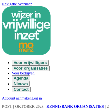
Navigatie overslaan
Voor vrijwilligers
Voor organisaties
Voor bedrijven
Agenda
Nieuws
Contact
Account aanmaken
Log in
POST
| OKTOBER 2023
|
KENNISBANK ORGANISATIES
|