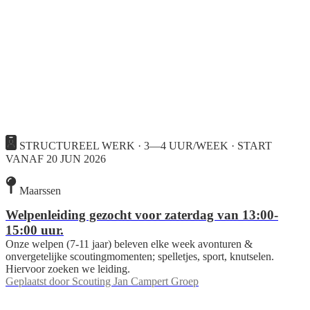
STRUCTUREEL WERK · 3—4 UUR/WEEK · START
VANAF 20 JUN 2026
Maarssen
Welpenleiding gezocht voor zaterdag van 13:00-
15:00 uur.
Onze welpen (7-11 jaar) beleven elke week avonturen &
onvergetelijke scoutingmomenten; spelletjes, sport, knutselen.
Hiervoor zoeken we leiding.
Geplaatst door
Scouting Jan Campert Groep