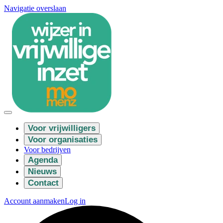
Navigatie overslaan
Voor vrijwilligers
Voor organisaties
Voor bedrijven
Agenda
Nieuws
Contact
Account aanmaken
Log in