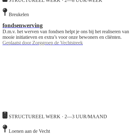
STRUCTUREEL WERK · 2—8 UUR/WEEK
Breukelen
fondsenwerving
D.m.v. het werven van fondsen helpt je ons bij het realiseren van
mooie initiatieven en extra’s voor onze bewoners en cliënten.
Geplaatst door
Zorggroep de Vechtstreek
STRUCTUREEL WERK · 2—3 UUR/MAAND
Loenen aan de Vecht