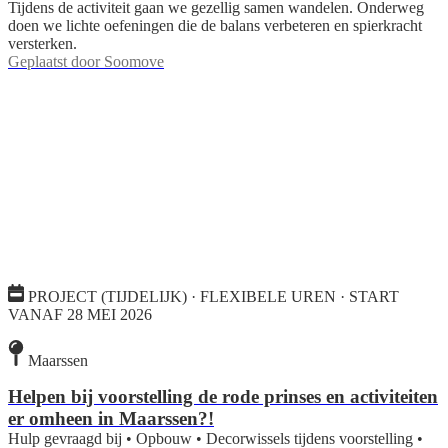
Tijdens de activiteit gaan we gezellig samen wandelen. Onderweg
doen we lichte oefeningen die de balans verbeteren en spierkracht
versterken.
Geplaatst door
Soomove
PROJECT (TIJDELIJK) · FLEXIBELE UREN · START
VANAF 28 MEI 2026
Maarssen
Helpen bij voorstelling de rode prinses en activiteiten
er omheen in Maarssen?!
Hulp gevraagd bij • Opbouw • Decorwissels tijdens voorstelling •