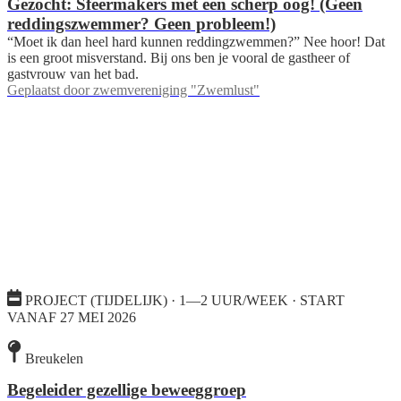
Gezocht: Sfeermakers met een scherp oog! (Geen
reddingszwemmer? Geen probleem!)
“Moet ik dan heel hard kunnen reddingzwemmen?” Nee hoor! Dat
is een groot misverstand. Bij ons ben je vooral de gastheer of
gastvrouw van het bad.
Geplaatst door
zwemvereniging "Zwemlust"
PROJECT (TIJDELIJK) · 1—2 UUR/WEEK · START
VANAF 27 MEI 2026
Breukelen
Begeleider gezellige beweeggroep