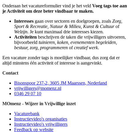
Onderaan het vacatureformulier vind je het veld
Voeg tags toe aan
je Activiteit om deze beter vindbaar te maken.
Interesses
gaan over sectoren en doelgroepen, zoals
Zorg,
Sport & Recreatie, Natuur & Milieu, Kunst & Cultuur
of
Welzijn
. Je kunt maximaal drie interesses kiezen.
Activiteiten
beschrijven de taken die vrijwilligers uitvoeren,
bijvoorbeeld
tuinieren, koken, evenementen begeleiden,
bestuur, zorg, programmeren
of
creatief werk
.
Een vacature zonder tags is moeilijker vindbaar, dus zorg dat er
altijd minstens één activiteit of interesse is aangevinkt.
Contact
Bisonspoor 237-2, 3605 JM Maarssen, Nederland
vrijwilligers@momenz.nl
0346 29 07 10
MOmenz - Wijzer in Vrijwillige inzet
Vacaturebank
Instructievideo's organisaties
Instructievideo's vrijwilligers
Feedback op website