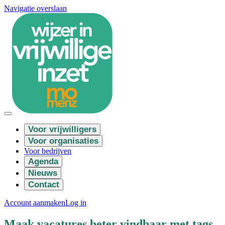
Navigatie overslaan
Voor vrijwilligers
Voor organisaties
Voor bedrijven
Agenda
Nieuws
Contact
Account aanmaken
Log in
Maak vacatures beter vindbaar met tags