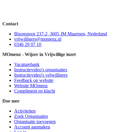
Contact
Bisonspoor 237-2, 3605 JM Maarssen, Nederland
vrijwilligers@momenz.nl
0346 29 07 10
MOmenz - Wijzer in Vrijwillige inzet
Vacaturebank
Instructievideo's organisaties
Instructievideo's vrijwilligers
Feedback op website
Website MOmenz
Compliment en klacht
Doe mee
Activiteiten
Zoek Organisaties
Organisatie toevoegen
Account aanmaken