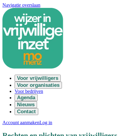
Navigatie overslaan
Voor vrijwilligers
Voor organisaties
Voor bedrijven
Agenda
Nieuws
Contact
Account aanmaken
Log in
Rechten en plichten van vrijwilligers