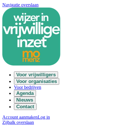
Navigatie overslaan
Voor vrijwilligers
Voor organisaties
Voor bedrijven
Agenda
Nieuws
Contact
Account aanmaken
Log in
Zijbalk overslaan